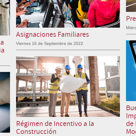
Pre
Miér
Asignaciones Familiares
 a
Viernes 16 de Septiembre de 2022
ia
Bue
Im
Régimen de Incentivo a la
de 
Construcción
Mod