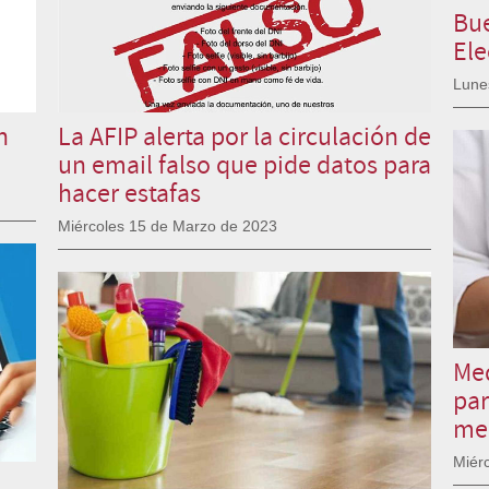
Bue
Ele
Lune
n
La AFIP alerta por la circulación de
un email falso que pide datos para
hacer estafas
Miércoles 15 de Marzo de 2023
Med
par
me
Miér